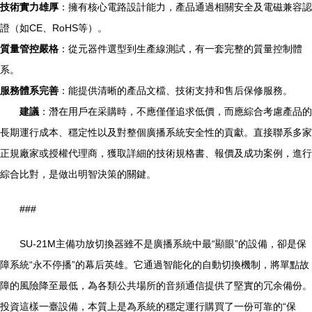
技術實力雄厚
：擁有核心電路設計能力，產品通過相關安全及電磁兼容認
證（如CE、RoHS等）。
質量管控嚴格
：從元器件選型到生產線測試，有一套完整的質量控制體
系。
服務體系完善
：能提供清晰的產品文檔、技術支持和售后保修服務。
建議
：潛在用戶在采購時，不應僅僅追求低價，而應綜合考慮產品的
長期運行成本、穩定性以及對整個廣播系統安全性的貢獻。直接聯系多家
正規廠家或授權代理商，獲取詳細的技術規格書、報價及成功案例，進行
綜合比對，是做出明智決策的關鍵。
###
SU-21M主備功放切換器雖不是廣播系統中最“顯眼”的設備，卻是保
障系統“永不停播”的幕后英雄。它通過智能化的自動切換機制，將單點故
障的風險降至最低，為各類公共場所的音頻通信提供了堅實的冗余備份。
投資這樣一臺設備，本質上是為系統的穩定運行購買了一份可靠的“保