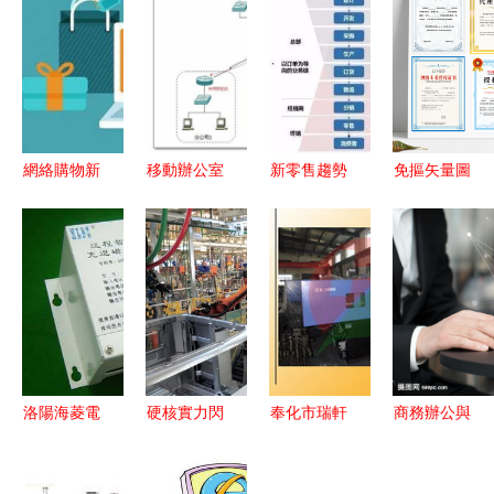
網絡購物新
移動辦公室
新零售趨勢
免摳矢量圖
規（十四
在連鎖單位
下，傳統品
元素下載
期） 從與
網絡中的應
牌企業的轉
你的PNG圖
線下的悖論
用解決方案
型升級之道
片設計元素
審視 \'網絡
以電子產品
大全寶庫
購買商品七
技術開發為
日無理由退
視角
貨暫行辦法
洛陽海菱電
硬核實力閃
奉化市瑞軒
商務辦公與
\'
子科技裝備
耀全球 福
塑料制品廠
數據分析網
有限責任公
田康明斯入
——專業塑
絡 構建智