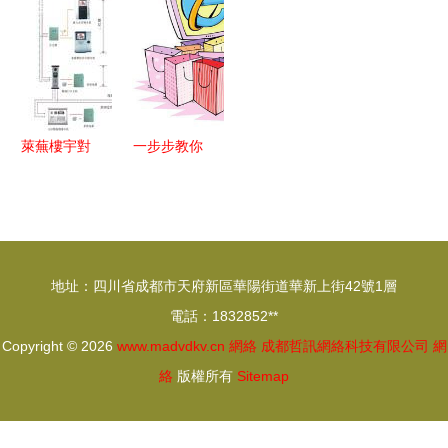
司 網絡驅
選“燈塔工
料制品提供
能決策的協
動智造未來
廠”成就高
商
同平臺
端動力新標
桿
萊蕪樓宇對
一步步教你
講門鈴對講
網購家居品
澳諾品牌的
全攻略，躲
技術創新與
避各種網購
市場價值
陷阱
地址：四川省成都市天府新區華陽街道華新上街42號1層
電話：1832852**
Copyright © 2026
www.madvdkv.cn
網絡
成都哲訊網絡科技有限公司
網
絡
版權所有
Sitemap