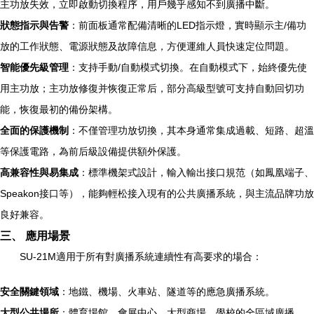
主功放失效，立即啟動切換程序，用戶幾乎感知不到廣播中斷。
狀態指示與告警
：前面板通常配備清晰的LED指示燈，實時顯示主/備功
放的工作狀態、電源狀態及故障信息，方便運維人員快速定位問題。
智能優先級管理
：支持手動/自動模式切換。在自動模式下，始終優先使
用主功放；主功放修復并恢復正常后，部分高級型號可支持自動回切功
能，恢復最初的備份架構。
全面的保護機制
：不僅管理功放切換，其本身通常集成過載、短路、超溫
等保護電路，為前后級設備提供額外保護。
高兼容性與易集成
：標準機架式設計，輸入輸出接口規范（如鳳凰端子、
Speakon接口等），能夠輕松接入現有的公共廣播系統，與主流品牌功放
良好兼容。
三、 應用場景
SU-21M適用于所有對廣播系統連續性有高要求的場合：
安全關鍵領域
：地鐵、機場、火車站、隧道等的應急廣播系統。
大型公共場所
：體育場館、會展中心、大型商場、學校的全區域廣播。