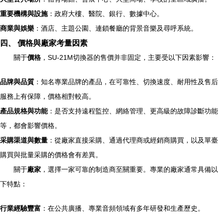
重要機構與設施
：政府大樓、醫院、銀行、數據中心。
商業與娛樂
：酒店、主題公園、連鎖餐廳的背景音樂及尋呼系統。
四、 價格與廠家考量因素
關于
價格
，SU-21M切換器的售價并非固定，主要受以下因素影響：
品牌與品質
：知名專業品牌的產品，在可靠性、切換速度、耐用性及售后
服務上有保障，價格相對較高。
產品規格與功能
：是否支持遠程監控、網絡管理、更高級的故障診斷功能
等，都會影響價格。
采購渠道與數量
：從廠家直接采購、通過代理商或經銷商購買，以及單臺
購買與批量采購的價格會有差異。
關于
廠家
，選擇一家可靠的制造商至關重要。專業的廠家通常具備以
下特點：
行業經驗豐富
：在公共廣播、專業音頻領域有多年研發和生產歷史。